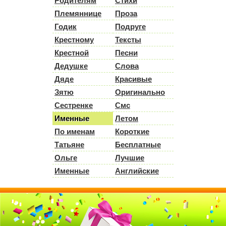
Родителям
Стихи
Племяннице
Проза
Годик
Подруге
Крестному
Тексты
Крестной
Песни
Дедушке
Слова
Дяде
Красивые
Зятю
Оригинально
Сестренке
Смс
Именные
Летом
По именам
Короткие
Татьяне
Бесплатные
Ольге
Лучшие
Именные
Английские