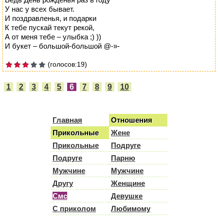
У нас у всех бывает.
И поздравленья, и подарки
К тебе пускай текут рекой,
А от меня тебе – улыбка ;) ))
И букет – большой-большой @-»-
(голосов:19)
1
2
3
4
5
6
7
8
9
10
Главная
Отношения
Прикольные
Жене
Прикольные
Подруге
Подруге
Парню
Мужчине
Мужчине
Другу
Женщине
Смс
Девушке
С приколом
Любимому