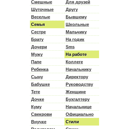
Смешные
Для друзей
Шуточные
Другу
Веселые
Бывшему
Семья
Школьные
Сестре
Мальчику
Брату
На годик
Дочери
Sms
Мужу
На работе
Папе
Коллеге
Ребенка
Начальнику
Сыну
Директору
Бабушке
Руководству
Тете
Женщине
Дочке
Бухгалтеру
Куму
Начальнице
Свекрови
Официально
Внучке
Стили