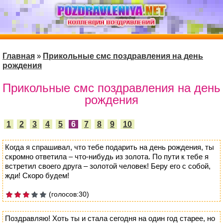
Главная
»
Прикольные смс поздравления на день
рождения
Прикольные смс поздравления на день
рождения
1
2
3
4
5
6
7
8
9
10
Когда я спрашивал, что тебе подарить на день рождения, ты
скромно ответила – что-нибудь из золота. По пути к тебе я
встретил своего друга – золотой человек! Беру его с собой,
жди! Скоро будем!
(голосов:30)
Поздравляю! Хоть ты и стала сегодня на один год старее, но