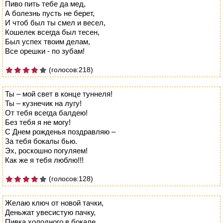
Пиво пить тебе да мед,
А болезнь пусть не берет,
И чтоб был ты смел и весел,
Кошелек всегда был тесен,
Был успех твоим делам,
Все орешки - по зубам!
(голосов:218)
Ты – мой свет в конце туннеля!
Ты – кузнечик на лугу!
От тебя всегда балдею!
Без тебя я не могу!
С Днем рожденья поздравляю –
За тебя бокалы бью.
Эх, роскошно погуляем!
Как же я тебя люблю!!!
(голосов:128)
Желаю ключ от новой тачки,
Деньжат увесистую пачку,
Пивка холодного в бокале,