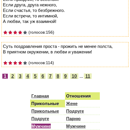
Если друга, друга нежного,
Если счастья, то безбрежного.
Если встречи, то интимной,
А любви, так уж взаимной!
(голосов:156)
Суть поздравления проста - прожить не менее полста,
В приятном окружении, в любви и уважении!
(голосов:114)
1
2
3
4
5
6
7
8
9
10
...
11
Главная
Отношения
Прикольные
Жене
Прикольные
Подруге
Подруге
Парню
Мужчине
Мужчине