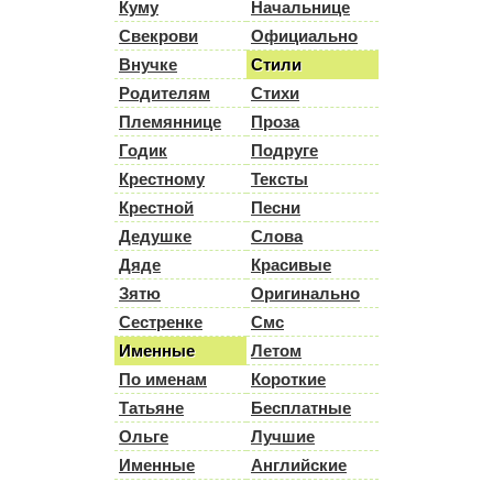
Куму
Начальнице
Свекрови
Официально
Внучке
Стили
Родителям
Стихи
Племяннице
Проза
Годик
Подруге
Крестному
Тексты
Крестной
Песни
Дедушке
Слова
Дяде
Красивые
Зятю
Оригинально
Сестренке
Смс
Именные
Летом
По именам
Короткие
Татьяне
Бесплатные
Ольге
Лучшие
Именные
Английские