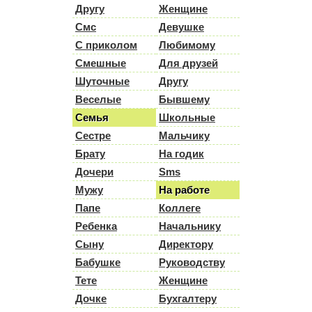
Другу
Женщине
Смс
Девушке
С приколом
Любимому
Смешные
Для друзей
Шуточные
Другу
Веселые
Бывшему
Семья
Школьные
Сестре
Мальчику
Брату
На годик
Дочери
Sms
Мужу
На работе
Папе
Коллеге
Ребенка
Начальнику
Сыну
Директору
Бабушке
Руководству
Тете
Женщине
Дочке
Бухгалтеру