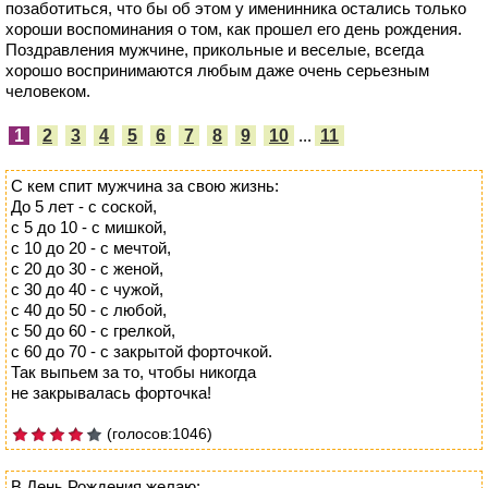
позаботиться, что бы об этом у именинника остались только
хороши воспоминания о том, как прошел его день рождения.
Поздравления мужчине, прикольные и веселые, всегда
хорошо воспринимаются любым даже очень серьезным
человеком.
1
2
3
4
5
6
7
8
9
10
...
11
С кем спит мужчина за свою жизнь:
До 5 лет - с соской,
с 5 до 10 - с мишкой,
с 10 до 20 - с мечтой,
с 20 до 30 - с женой,
с 30 до 40 - с чужой,
с 40 до 50 - с любой,
с 50 до 60 - с грелкой,
с 60 до 70 - с закрытой форточкой.
Так выпьем за то, чтобы никогда
не закрывалась форточка!
(голосов:1046)
В День Рождения желаю: